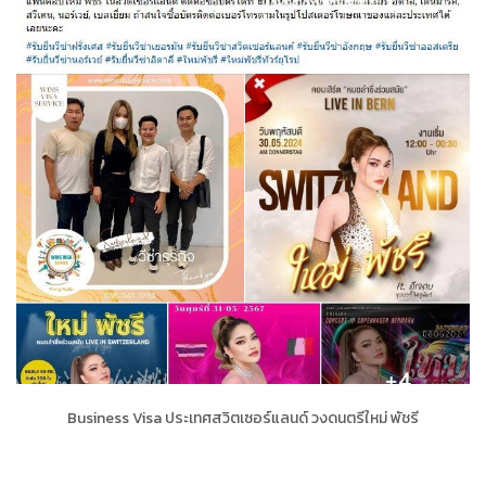
Business Visa ประเทศสวิตเซอร์แลนด์ วงดนตรีใหม่ พัชรี