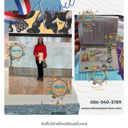
รับยื่นวีซ่าเยี่ยมเยียนฝรั่งเศส