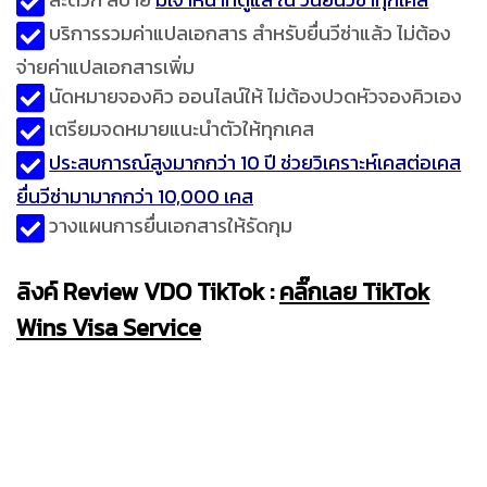
บริการรวมค่าแปลเอกสาร สำหรับยื่นวีซ่าแล้ว ไม่ต้อง
จ่ายค่าแปลเอกสารเพิ่ม
นัดหมายจองคิว ออนไลน์ให้ ไม่ต้องปวดหัวจองคิวเอง
เตรียมจดหมายแนะนำตัวให้ทุกเคส
ประสบการณ์สูงมากกว่า 10 ปี ช่วยวิเคราะห์เคสต่อเคส
ยื่นวีซ่ามามากกว่า 10,000 เคส
วางแผนการยื่นเอกสารให้รัดกุม
ลิงค์ Review VDO TikTok :
คลิ๊กเลย TikTok
Wins Visa Service