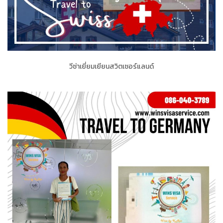
วีซ่าเยี่ยมเยียนสวิตเซอร์แลนด์