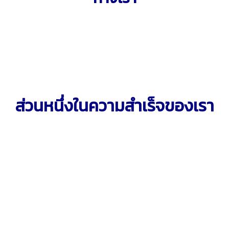
ส่วนหนึ่งในความสำเร็จของเรา