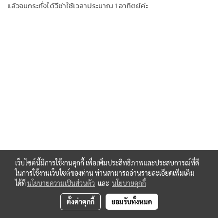
แล้วจนกระทั่งได้วีซ่าใช้เวลาประมาณ 1 อาทิตย์ค่ะ
เว็บไซต์นี้มีการใช้งานคุกกี้ เพื่อเพิ่มประสิทธิภาพและประสบการณ์ที่ดี
ในการใช้งานเว็บไซต์ของท่าน ท่านสามารถอ่านรายละเอียดเพิ่มเติม
ได้ที่
นโยบายความเป็นส่วนตัว
และ
นโยบายคุกกี้
ตั้งค่าคุกกี้
ยอมรับทั้งหมด