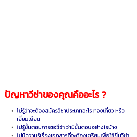
ปัญหาวีซ่าของคุณคืออะไร ?
ไม่รู้ว่าจะต้องสมัครวีซ่าประเภทอะไร ท่องเที่ยว หรือ
เยี่ยมเยียน
ไม่รู้ขั้นตอนการขอวีซ่า ว่ามีขั้นตอนอย่างไรบ้าง
ไม่มีความรู้เรื่องเอกสารที่จะต้องเตรียมเพื่อใช้ยื่นวีซ่า