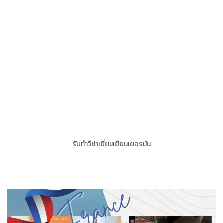
รับทำวีซ่าเยี่ยมเยียนเยอรมัน