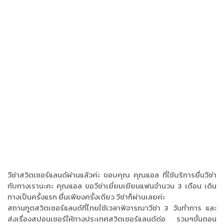
วีซ่าสวิตเซอร์แลนด์ผ่านแล้วค่ะ
ขอบคุณ คุณแอล ที่ใช้บริการยื่นวีซ่า
กับทางเรานะคะ
คุณแอล ขอวีซ่าเยี่ยมเยียนแฟนจำนวน 3 เดือน เดิน
ทางเป็นครั้งแรก ยื่นเพียงครั้งเดียว วีซ่าก็ผ่านเลยค่ะ
สถานทูตสวิตเซอร์แลนด์ที่ไทยใช้เวลาพิจารณาวีซ่า 3 วันทำการ และ
ส่งเรื่องสปอนเซอร์ให้ทางประเทศสวิตเซอร์แลนด์ต่อ รวมๆขั้นตอน