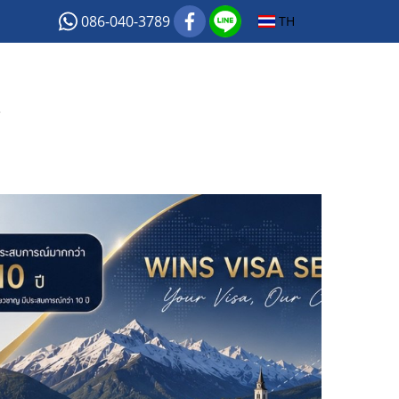
086-040-3789
TH
์