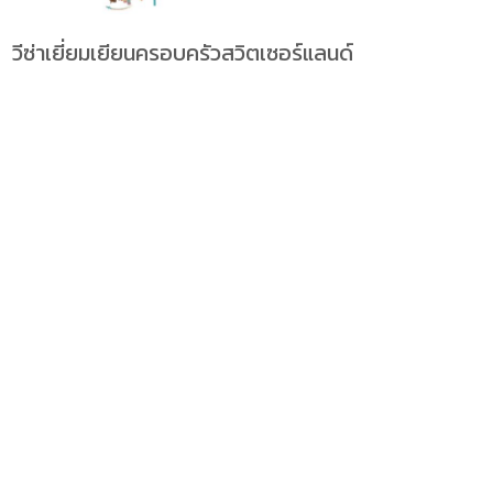
วีซ่าเยี่ยมเยียนครอบครัวสวิตเซอร์แลนด์