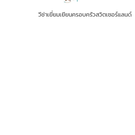
วีซ่าเยี่ยมเยียนครอบครัวสวิตเซอร์แลนด์