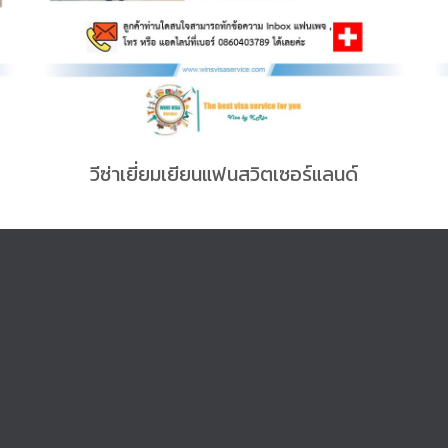
วีซ่าเยี่ยมเยียนแฟนสวิตเซอร์แลนด์