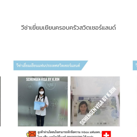
วีซ่าเยี่ยมเยียนครอบครัวสวิตเซอร์แลนด์