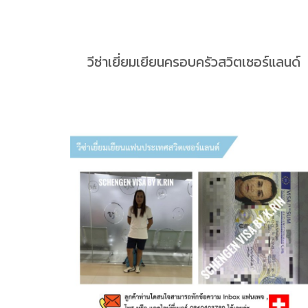
วีซ่าเยี่ยมเยียนครอบครัวสวิตเซอร์แลนด์