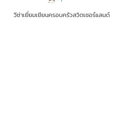
วีซ่าเยี่ยมเยียนครอบครัวสวิตเซอร์แลนด์