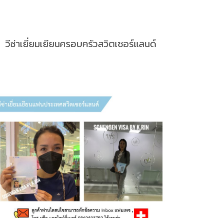
วีซ่าเยี่ยมเยียนครอบครัวสวิตเซอร์แลนด์