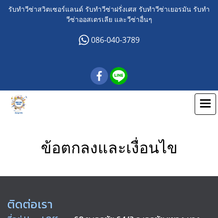
รับทำวีซ่าสวิตเซอร์แลนด์ รับทำวีซ่าฝรั่งเศส รับทำวีซ่าเยอรมัน รับทำ
วีซ่าออสเตรเลีย และวีซ่าอื่นๆ
086-040-3789
ข้อตกลงและเงื่อนไข
ติดต่อเรา