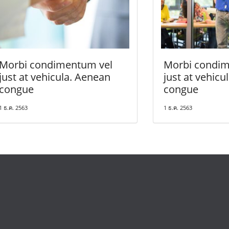
Morbi condimentum vel
Morbi condim
just at vehicula. Aenean
just at vehicu
congue
congue
1 ธ.ค. 2563
1 ธ.ค. 2563