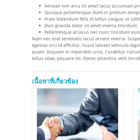
Aenean non arcu sit amet lacus accumsan pre
Quisque pellentesque diam in pretium tempo
Proin bibendum felis et tellus congue, et solli
Duis gravida dolor sit amet viverra tincidunt.
Pellentesque at lacus nec nunc tincidunt eui
Nam nec erat venenatis lacus ornare viverra. Susp
egestas orci id efficitur. Fusce laoreet vehicula di
quam. Aliquam in imperdiet urna. Curabitur rutrum le
tellus vitae, posuere mi. Donec pharetra, velit tinci
เนื้อหาที่เกี่ยวข้อง