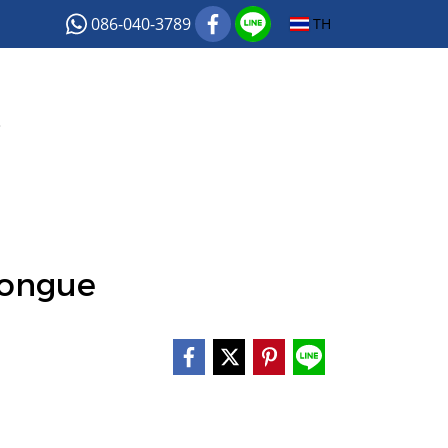
086-040-3789
TH
์
congue