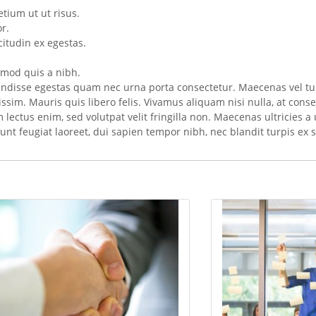
tium ut ut risus.
r.
citudin ex egestas.
smod quis a nibh.
endisse egestas quam nec urna porta consectetur. Maecenas vel tur
gnissim. Mauris quis libero felis. Vivamus aliquam nisi nulla, at co
ctus enim, sed volutpat velit fringilla non. Maecenas ultricies a u
dunt feugiat laoreet, dui sapien tempor nibh, nec blandit turpis ex s